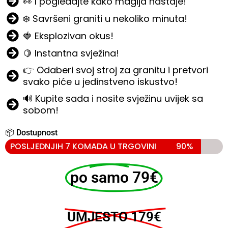
👀 I pogledajte kako magija nastaje!
❄️ Savršeni graniti u nekoliko minuta!
🍓 Eksplozivan okus!
🍋 Instantna svježina!
👉 Odaberi svoj stroj za granitu i pretvori
svako piće u jedinstveno iskustvo!
🔊 Kupite sada i nosite svježinu uvijek sa
sobom!
📦 Dostupnost
POSLJEDNJIH 7 KOMADA U TRGOVINI
90%
po samo 79€
UMJESTO 179€