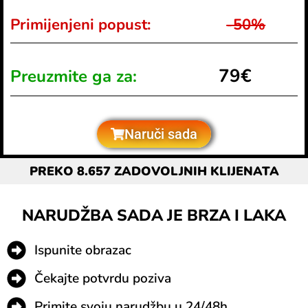
Primijenjeni popust:
-50%
79€
Preuzmite ga za:
Naruči sada
PREKO 8.657 ZADOVOLJNIH KLIJENATA
NARUDŽBA SADA JE BRZA I LAKA
Ispunite obrazac
Čekajte potvrdu poziva
Primite svoju narudžbu u 24/48h