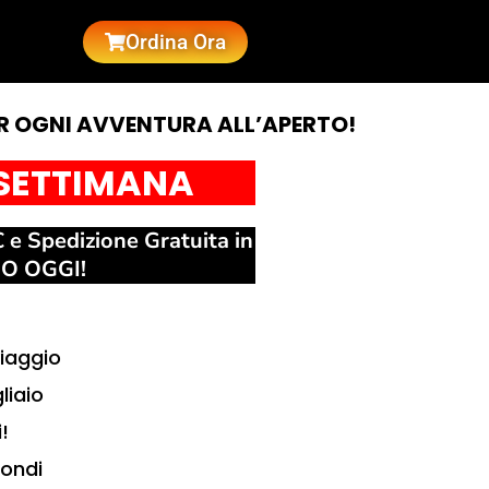
Ordina Ora
ER OGNI AVVENTURA ALL’APERTO!
 SETTIMANA
€ e Spedizione Gratuita in
O OGGI!
viaggio
liaio
!
condi