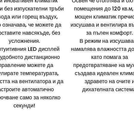
и иновативен климатик
Освен че отоплява и ох
и без изпускателни тръби
помещения до 120 кв.м,
вода или горещ въздух,
мощен климатик пречис
о означава, че можете да
изсушава и вентилира в
оставите навсякъде, без
за пълен комфорт.
усложнения.
В режим на изсушава
нтуитивния LED дисплей
намалява влажността д
 удобното дистанционно
като помага за
правление можете да
предотвратяване на му
улирате температурата,
създава идеален клима
стта на вентилатора и да
здравето на очите 
астроите автоматично
дихателната систем
ючване само за няколко
секунди!