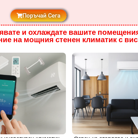
Поръчай Сега
лявате и охлаждате вашите помещения
ние на мощния стенен климатик с ви