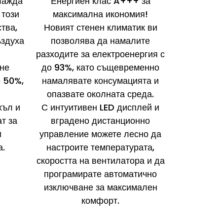
лажда
Енергиен клас A+++ за
 този
максимална икономия!
тва,
Новият стенен климатик ви
ъздуха
позволява да намалите
разходите за електроенергия с
не
до 93%, като същевременно
о 50%,
намалявате консумацията и
опазвате околната среда.
хъл и
С интуитивен LED дисплей и
т за
вградено дистанционно
и
управление можете лесно да
а.
настроите температурата,
скоростта на вентилатора и да
програмирате автоматично
изключване за максимален
комфорт.