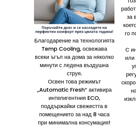
Тоз
работ
за 
коет
го п
Благодарение на технологията
Temp Cooling, освежава
С и
всеки ъгъл на дома за няколко
или
минути с ледена въздушна
у
струя.
рег
Освен това режимът
скоро
„Automatic Fresh“ активира
н
интелигентния ECO,
изкл
поддържайки свежестта в
помещението за над 8 часа
при минимална консумация!